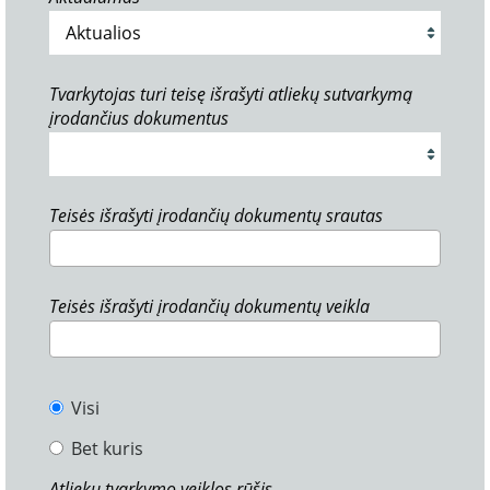
Tvarkytojas turi teisę išrašyti atliekų sutvarkymą
įrodančius dokumentus
Teisės išrašyti įrodančių dokumentų srautas
Teisės išrašyti įrodančių dokumentų veikla
Visi
Bet kuris
Atliekų tvarkymo veiklos rūšis