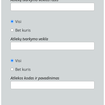
Visi
Bet kuris
Atliekų tvarkymo veikla
Visi
Bet kuris
Atliekos kodas ir pavadinimas