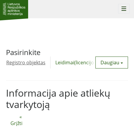
Togg
navi
Pasirinkite
Registro objektas
Leidimai(licencijos)
Daugiau
Komunalinė
Informacija apie atliekų
tvarkytoją
«
Grįžti