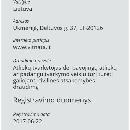
Valstybė
Lietuva
Adresas
Ukmergė, Deltuvos g. 37, LT-20126
Interneto puslapis
www.vitnata.lt
Draudimo prievolė
Atliekų tvarkytojas dėl pavojingų atliekų
ar padangų tvarkymo veiklų turi turėti
galiojantį civilinės atsakomybės
draudimą
Registravimo duomenys
Registravimo data
2017-06-22