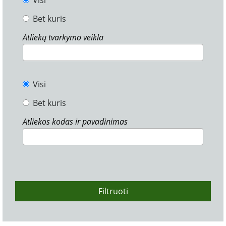
Visi
Bet kuris
Atliekų tvarkymo veikla
Visi
Bet kuris
Atliekos kodas ir pavadinimas
Filtruoti