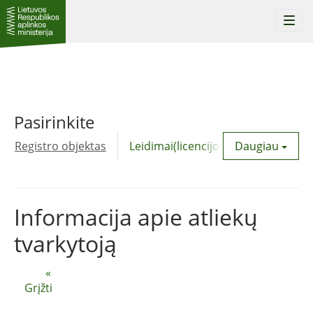
Togg
navi
Pasirinkite
Registro objektas
Leidimai(licencijos)
Daugiau
Komunalinė
Informacija apie atliekų
tvarkytoją
«
Grįžti