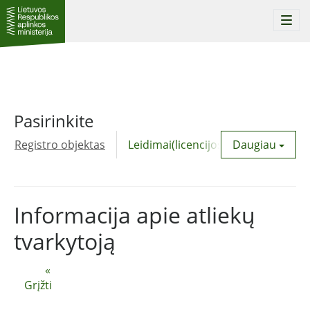
Togg
navi
Pasirinkite
Registro objektas
Leidimai(licencijos)
Daugiau
Komunalinė
Informacija apie atliekų
tvarkytoją
«
Grįžti