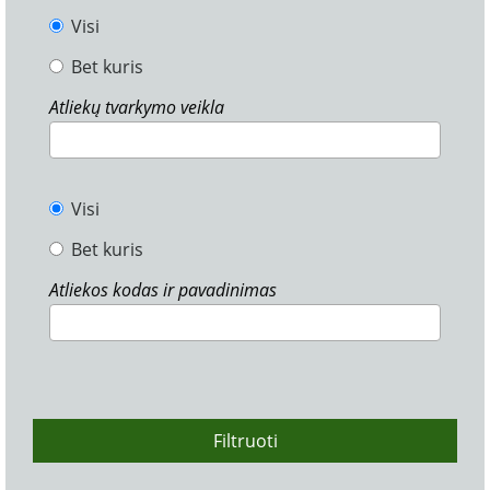
Visi
Bet kuris
Atliekų tvarkymo veikla
Visi
Bet kuris
Atliekos kodas ir pavadinimas
Filtruoti