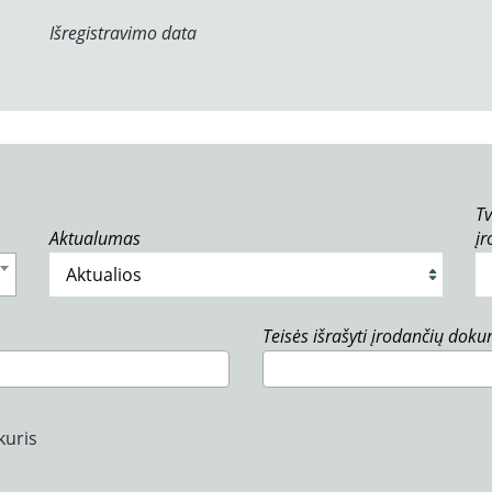
Išregistravimo data
Tv
Aktualumas
į
Teisės išrašyti įrodančių dok
kuris