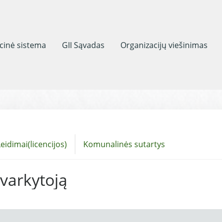
acinė sistema
GII Sąvadas
Organizacijų viešinimas
eidimai(licencijos)
Komunalinės sutartys
tvarkytoją