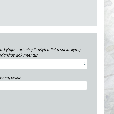
arkytojas turi teisę išrašyti atliekų sutvarkymą
rodančius dokumentus
umentų veikla