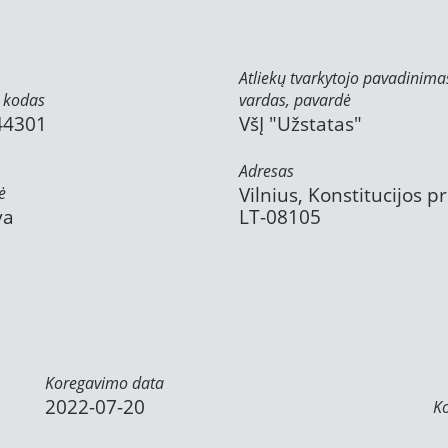
Atliekų tvarkytojo pavadinima
 kodas
vardas, pavardė
44301
VšĮ "Užstatas"
Adresas
ė
Vilnius, Konstitucijos pr
va
LT-08105
Koregavimo data
2022-07-20
K