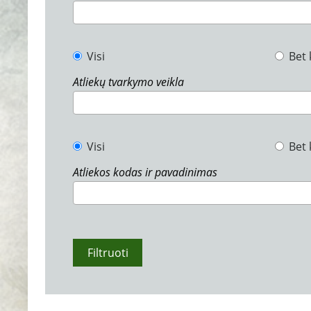
Visi
Bet 
Atliekų tvarkymo veikla
Visi
Bet 
Atliekos kodas ir pavadinimas
Filtruoti