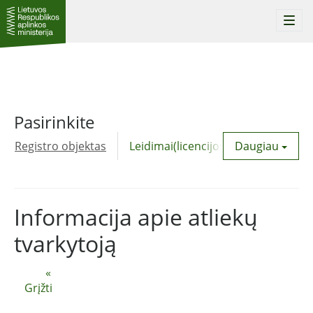
Togg
navi
Pasirinkite
Registro objektas
Leidimai(licencijos)
Daugiau
Komunalinė
Informacija apie atliekų
tvarkytoją
«
Grįžti