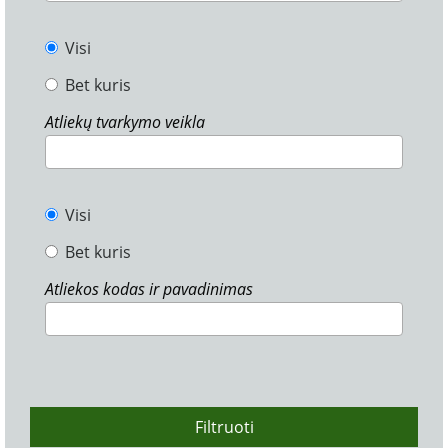
Visi
Bet kuris
Atliekų tvarkymo veikla
Visi
Bet kuris
Atliekos kodas ir pavadinimas
Filtruoti