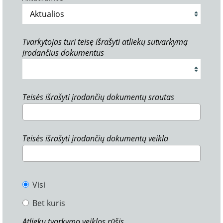
Tvarkytojas turi teisę išrašyti atliekų sutvarkymą
įrodančius dokumentus
Teisės išrašyti įrodančių dokumentų srautas
Teisės išrašyti įrodančių dokumentų veikla
Visi
Bet kuris
Atliekų tvarkymo veiklos rūšis