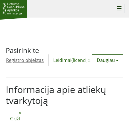
Togg
navi
Pasirinkite
Registro objektas
Leidimai(licencijos)
Daugiau
Komunalinė
Informacija apie atliekų
tvarkytoją
«
Grįžti