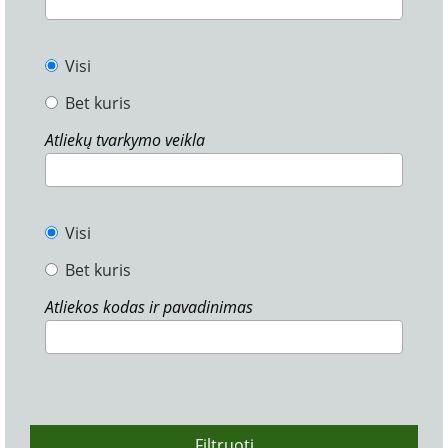
Visi
Bet kuris
Atliekų tvarkymo veikla
Visi
Bet kuris
Atliekos kodas ir pavadinimas
Filtruoti