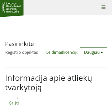
Togg
navi
Pasirinkite
Registro objektas
Leidimai(licencijos)
Daugiau
Komunalinė
Informacija apie atliekų
tvarkytoją
«
Grįžti