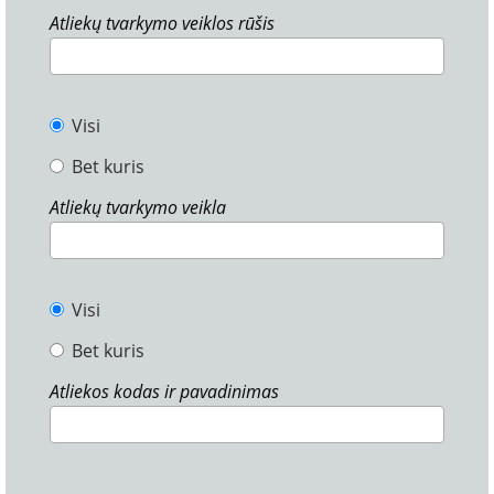
Atliekų tvarkymo veiklos rūšis
Visi
Bet kuris
Atliekų tvarkymo veikla
Visi
Bet kuris
Atliekos kodas ir pavadinimas