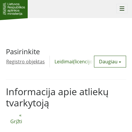
Togg
navi
Pasirinkite
Registro objektas
Leidimai(licencijos)
Daugiau
Komunalinė
Informacija apie atliekų
tvarkytoją
«
Grįžti