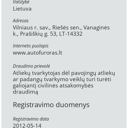
Valstybė
Lietuva
Adresas
Vilniaus r. sav., Riešės sen., Vanaginės
k., Prašiškių g. 53, LT-14332
Interneto puslapis
www.autofuroras.lt
Draudimo prievolė
Atliekų tvarkytojas dėl pavojingų atliekų
ar padangų tvarkymo veiklų turi turėti
galiojantį civilinės atsakomybės
draudimą
Registravimo duomenys
Registravimo data
2012-05-14