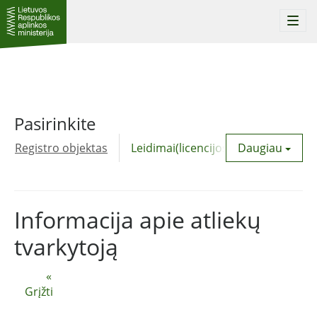
Togg
navi
Pasirinkite
Registro objektas
Leidimai(licencijos)
Daugiau
Komunalinė
Informacija apie atliekų
tvarkytoją
«
Grįžti