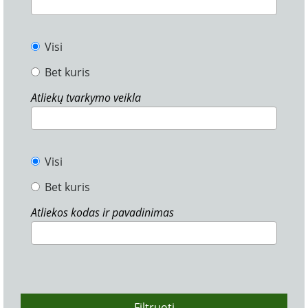
Visi
Bet kuris
Atliekų tvarkymo veikla
Visi
Bet kuris
Atliekos kodas ir pavadinimas
Filtruoti