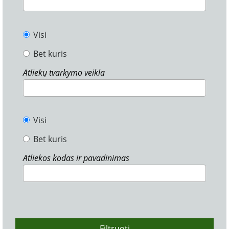
Visi
Bet kuris
Atliekų tvarkymo veikla
Visi
Bet kuris
Atliekos kodas ir pavadinimas
Filtruoti