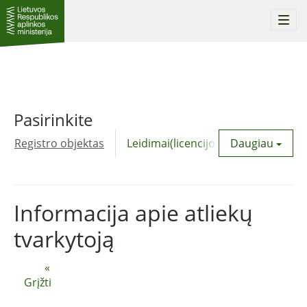
Togg
navi
Pasirinkite
Registro objektas
Leidimai(licencijos)
Daugiau
Komunalinė
Informacija apie atliekų
tvarkytoją
«
Grįžti