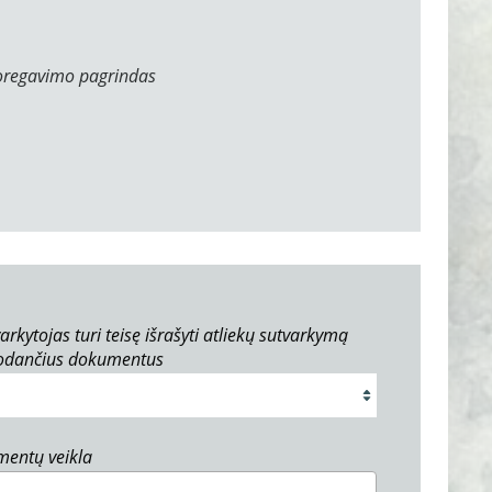
oregavimo pagrindas
arkytojas turi teisę išrašyti atliekų sutvarkymą
rodančius dokumentus
umentų veikla