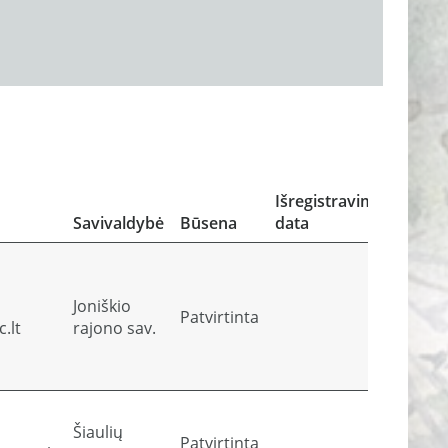
Atliek
atliek
sutva
Išregistravimo
įroda
Savivaldybė
Būsena
data
dokum
Joniškio
Patvirtinta
Perž
.lt
rajono sav.
Šiaulių
Patvirtinta
Perž