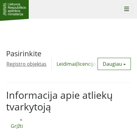
Togg
navi
Pasirinkite
Registro objektas
Leidimai(licencijos)
Daugiau
Komunalinė
Informacija apie atliekų
tvarkytoją
«
Grįžti