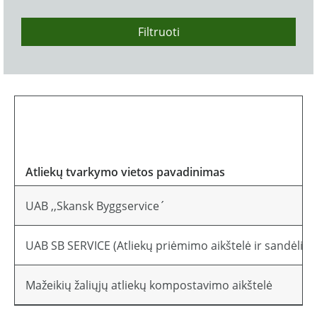
Filtruoti
Atliekų tvarkymo vietos pavadinimas
UAB ,,Skansk Byggservice´
UAB SB SERVICE (Atliekų priėmimo aikštelė ir sandėlis,
Mažeikių žaliųjų atliekų kompostavimo aikštelė