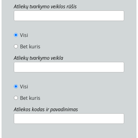
Atliekų tvarkymo veiklos rūšis
Visi
Bet kuris
Atliekų tvarkymo veikla
Visi
Bet kuris
Atliekos kodas ir pavadinimas