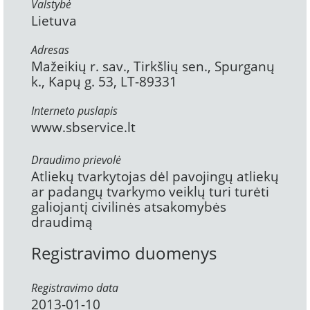
Valstybė
Lietuva
Adresas
Mažeikių r. sav., Tirkšlių sen., Spurganų
k., Kapų g. 53, LT-89331
Interneto puslapis
www.sbservice.lt
Draudimo prievolė
Atliekų tvarkytojas dėl pavojingų atliekų
ar padangų tvarkymo veiklų turi turėti
galiojantį civilinės atsakomybės
draudimą
Registravimo duomenys
Registravimo data
2013-01-10