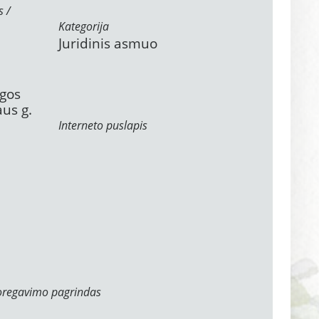
s /
Kategorija
Juridinis asmuo
ngos
aus g.
Interneto puslapis
oregavimo pagrindas