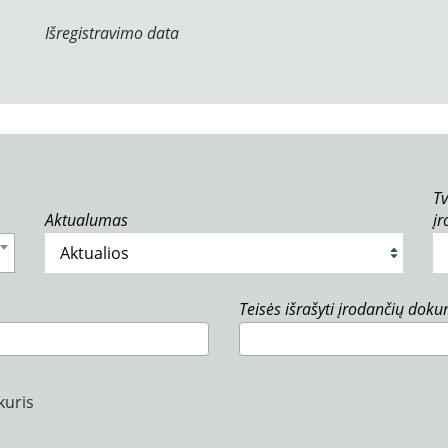
Išregistravimo data
Tv
Aktualumas
į
Teisės išrašyti įrodančių dok
kuris