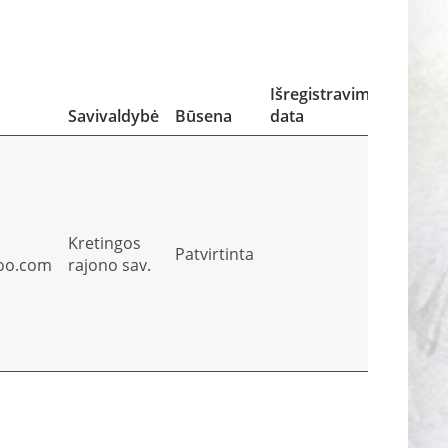
Atlieko
atliekų
sutva
Išregistravimo
įrodan
Savivaldybė
Būsena
data
dokum
Kretingos
Patvirtinta
Perž
oo.com
rajono sav.