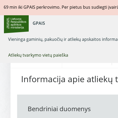
69
min iki GPAIS perkrovimo. Per pietus bus sudiegti įvai
GPAIS
Vieninga gaminių, pakuočių ir atliekų apskaitos inform
Atliekų tvarkymo vietų paieška
Pasirinkite
Registro objektas
L
Informacija apie atliekų 
Bendriniai duomenys