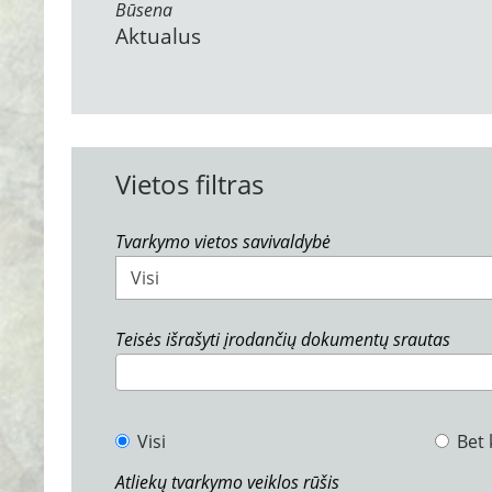
Būsena
Aktualus
Vietos filtras
Tvarkymo vietos savivaldybė
Visi
Teisės išrašyti įrodančių dokumentų srautas
Visi
Bet 
Atliekų tvarkymo veiklos rūšis