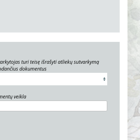
arkytojas turi teisę išrašyti atliekų sutvarkymą
rodančius dokumentus
umentų veikla