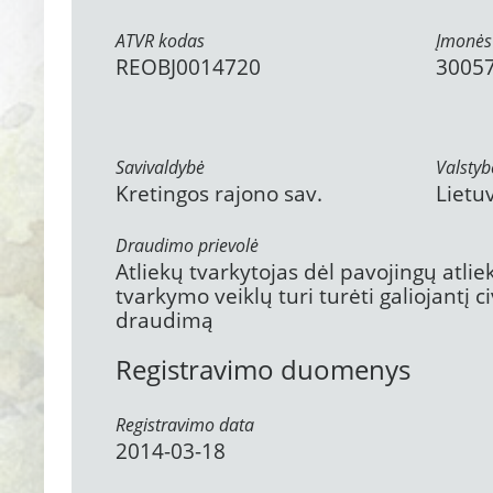
ATVR kodas
Įmonės
REOBJ0014720
3005
Savivaldybė
Valstyb
Kretingos rajono sav.
Lietu
Draudimo prievolė
Atliekų tvarkytojas dėl pavojingų atli
tvarkymo veiklų turi turėti galiojantį 
draudimą
Registravimo duomenys
Registravimo data
2014-03-18