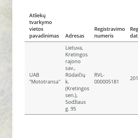
Atliekų
tvarkymo
vietos
Registravimo
Reg
pavadinimas
Adresas
numeris
dat
Lietuva,
Kretingos
rajono
sav.,
UAB
Rūdaičių
RVL-
201
"Mototransa"
k.
000005181
(Kretingos
sen.),
Sodžiaus
g. 95