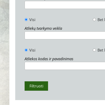
Visi
Bet 
Atliekų tvarkymo veikla
Visi
Bet 
Atliekos kodas ir pavadinimas
Filtruoti