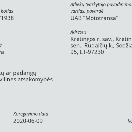
Atliekų tvarkytojo pavadinima
 kodas
vardas, pavardė
71938
UAB "Mototransa"
Adresas
Kretingos r. sav., Kreti
ė
sen., Rūdaičių k., Sodži
va
95, LT-97230
ekų ar padangų
civilinės atsakomybės
Koregavimo data
2020-06-09
K