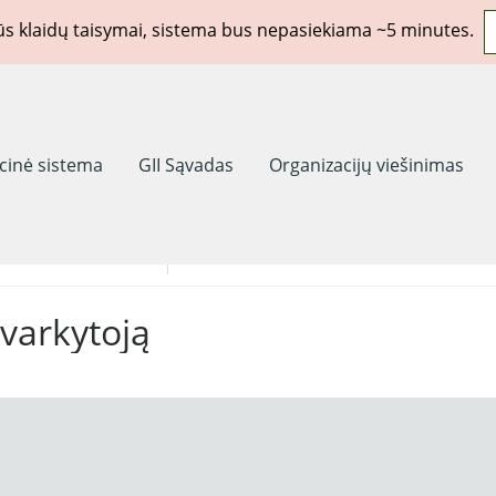
rūs klaidų taisymai, sistema bus nepasiekiama ~5 minutes.
acinė sistema
GII Sąvadas
Organizacijų viešinimas
eidimai(licencijos)
Komunalinės sutartys
tvarkytoją