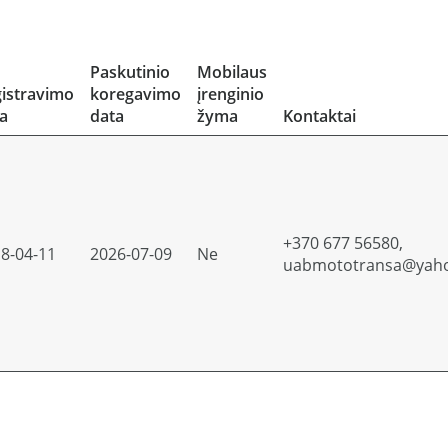
Paskutinio
Mobilaus
istravimo
koregavimo
įrenginio
a
data
žyma
Kontaktai
+370 677 56580,
8-04-11
2026-07-09
Ne
uabmototransa@yah