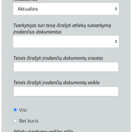
Tvarkytojas turi teisę išrašyti atliekų sutvarkymą
įrodančius dokumentus
Teisės išrašyti įrodančių dokumentų srautas
Teisės išrašyti įrodančių dokumentų veikla
Visi
Bet kuris
Atliekų tvarkymo veiklos rūšis