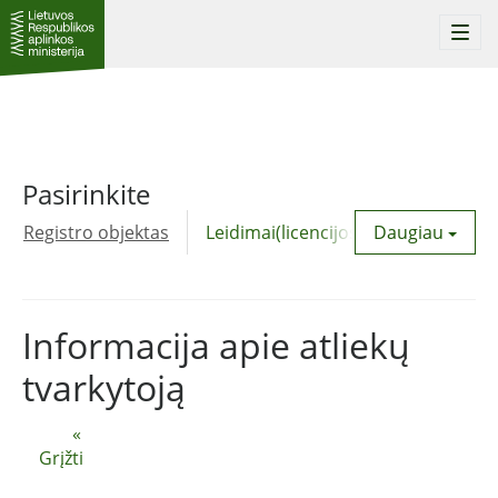
Togg
navi
Pasirinkite
Registro objektas
Leidimai(licencijos)
Daugiau
Komunalinė
Informacija apie atliekų
tvarkytoją
«
Grįžti