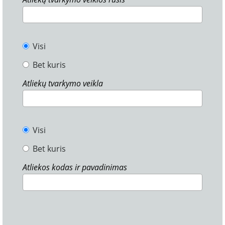
Visi
Bet kuris
Atliekų tvarkymo veikla
Visi
Bet kuris
Atliekos kodas ir pavadinimas