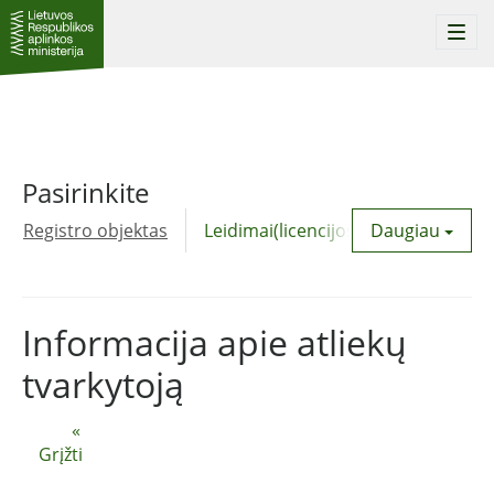
Togg
navi
Pasirinkite
Registro objektas
Leidimai(licencijos)
Daugiau
Komunalinė
Informacija apie atliekų
tvarkytoją
«
Grįžti