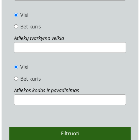
Visi
Bet kuris
Atliekų tvarkymo veikla
Visi
Bet kuris
Atliekos kodas ir pavadinimas
Filtruoti