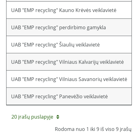
UAB "EMP recycling" Kauno Krėvės veiklavietė
Li
UAB "EMP recycling" perdirbimo gamykla
Li
UAB "EMP recycling" Šiaulių veiklavietė
Li
UAB "EMP recycling" Vilniaus Kalvarijų veiklavietė
Vi
UAB "EMP recycling" Vilniaus Savanorių veiklavietė
Vi
UAB "EMP recycling" Panevėžio veiklavietė
Pa
20 įrašų puslapyje
Rodoma nuo 1 iki 9 iš viso 9 įrašų