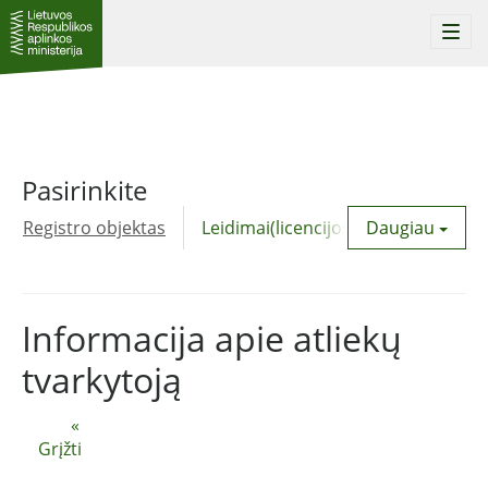
Togg
navi
Pasirinkite
Registro objektas
Leidimai(licencijos)
Daugiau
Komunalinė
Informacija apie atliekų
tvarkytoją
«
Grįžti