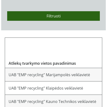
Filtruoti
Atliekų tvarkymo vietos pavadinimas
Ad
UAB "EMP recycling" Marijampolės veiklavietė
Li
UAB "EMP recycling" Klaipėdos veiklavietė
Li
UAB "EMP recycling" Kauno Technikos veiklavietė
Li