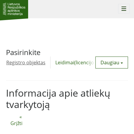
Togg
navi
Pasirinkite
Registro objektas
Leidimai(licencijos)
Daugiau
Komunalinė
Informacija apie atliekų
tvarkytoją
«
Grįžti