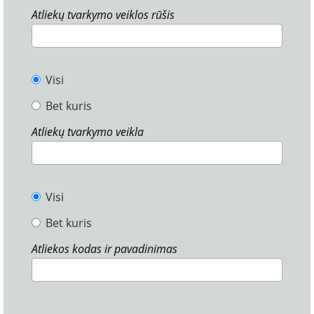
Atliekų tvarkymo veiklos rūšis
Visi
Bet kuris
Atliekų tvarkymo veikla
Visi
Bet kuris
Atliekos kodas ir pavadinimas