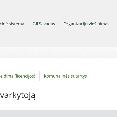
acinė sistema
GII Sąvadas
Organizacijų viešinimas
eidimai(licencijos)
Komunalinės sutartys
tvarkytoją