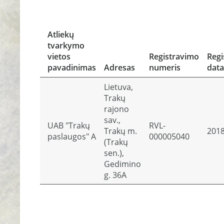
Atliekų
tvarkymo
vietos
Registravimo
Regi
pavadinimas
Adresas
numeris
data
Lietuva,
Trakų
rajono
sav.,
UAB "Trakų
RVL-
Trakų m.
2018
paslaugos" A
000005040
(Trakų
sen.),
Gedimino
g. 36A