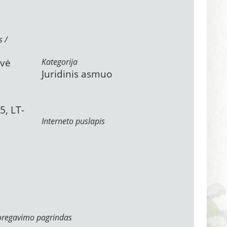
s /
ovė
Kategorija
Juridinis asmuo
5, LT-
Interneto puslapis
oregavimo pagrindas