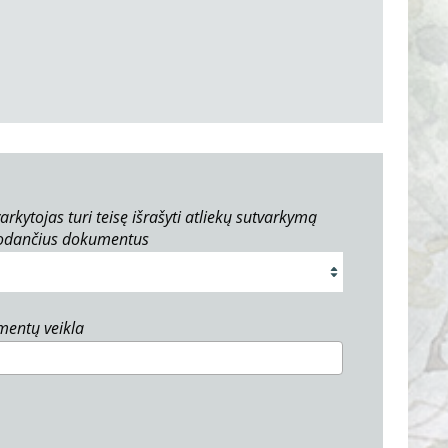
arkytojas turi teisę išrašyti atliekų sutvarkymą
rodančius dokumentus
umentų veikla