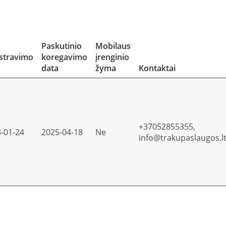
Paskutinio
Mobilaus
stravimo
koregavimo
įrenginio
data
žyma
Kontaktai
+37052855355,
-01-24
2025-04-18
Ne
info@trakupaslaugos.l