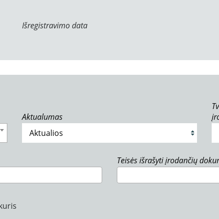
Išregistravimo data
Tv
Aktualumas
į
Teisės išrašyti įrodančių dok
kuris