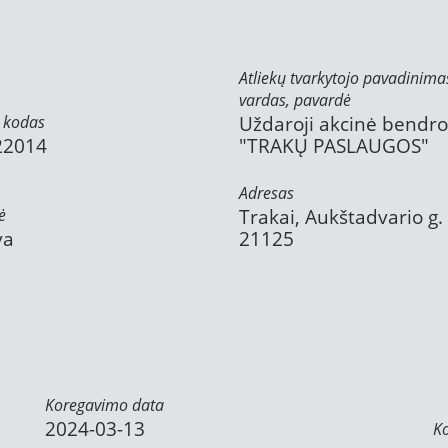
Atliekų tvarkytojo pavadinima
vardas, pavardė
 kodas
Uždaroji akcinė bendr
22014
"TRAKŲ PASLAUGOS"
Adresas
ė
Trakai, Aukštadvario g. 
va
21125
Koregavimo data
2024-03-13
K