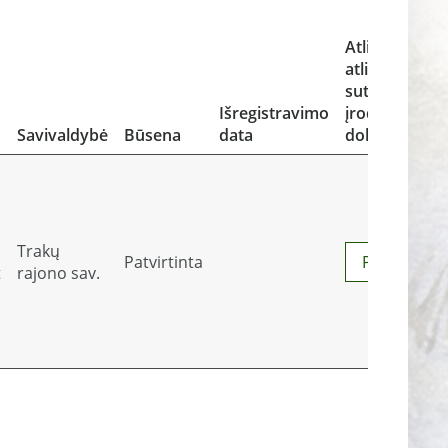
Atliekos ir
atliekų
sutvarkymą
Išregistravimo
įrodantys
Savivaldybė
Būsena
data
dokumentai
Trakų
Patvirtinta
Peržiūrėti
t
rajono sav.