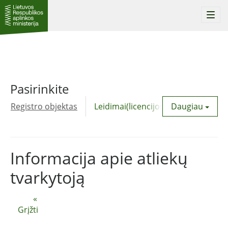
Togg
navi
Pasirinkite
Registro objektas
Leidimai(licencijos)
Daugiau
Komunalinė
Informacija apie atliekų
tvarkytoją
«
Grįžti