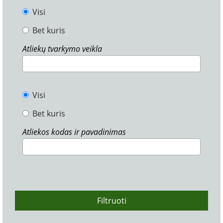
Visi
Bet kuris
Atliekų tvarkymo veikla
Visi
Bet kuris
Atliekos kodas ir pavadinimas
Filtruoti