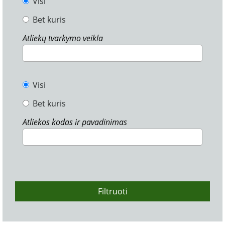
Visi
Bet kuris
Atliekų tvarkymo veikla
Visi
Bet kuris
Atliekos kodas ir pavadinimas
Filtruoti