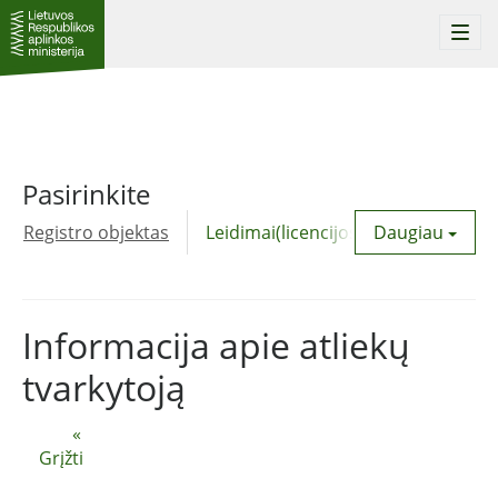
Togg
navi
Pasirinkite
Registro objektas
Leidimai(licencijos)
Daugiau
Komunalinė
Informacija apie atliekų
tvarkytoją
«
Grįžti