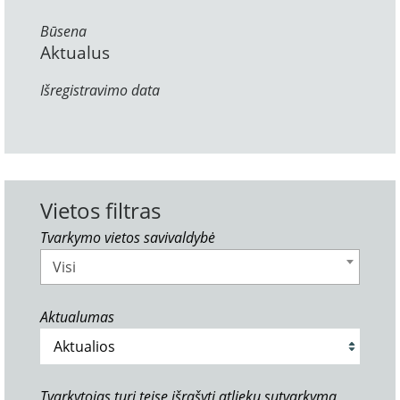
Būsena
Aktualus
Išregistravimo data
Vietos filtras
Tvarkymo vietos savivaldybė
Visi
Aktualumas
Tvarkytojas turi teisę išrašyti atliekų sutvarkymą