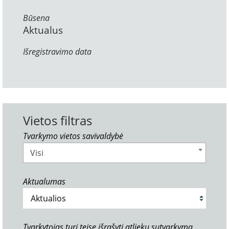
Būsena
Aktualus
Išregistravimo data
Vietos filtras
Tvarkymo vietos savivaldybė
Visi
Aktualumas
Tvarkytojas turi teisę išrašyti atliekų sutvarkymą