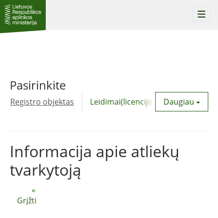
Togg
navi
Pasirinkite
Registro objektas
Leidimai(licencijos)
Daugiau
Komunalinė
Informacija apie atliekų
tvarkytoją
«
Grįžti