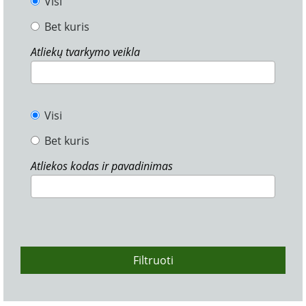
Visi
Bet kuris
Atliekų tvarkymo veikla
Visi
Bet kuris
Atliekos kodas ir pavadinimas
Filtruoti