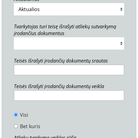
Tvarkytojas turi teisę išrašyti atliekų sutvarkymą
įrodančius dokumentus
Teisės išrašyti įrodančių dokumentų srautas
Teisės išrašyti įrodančių dokumentų veikla
Visi
Bet kuris
Atliekų tvarkymo veiklos rūšis