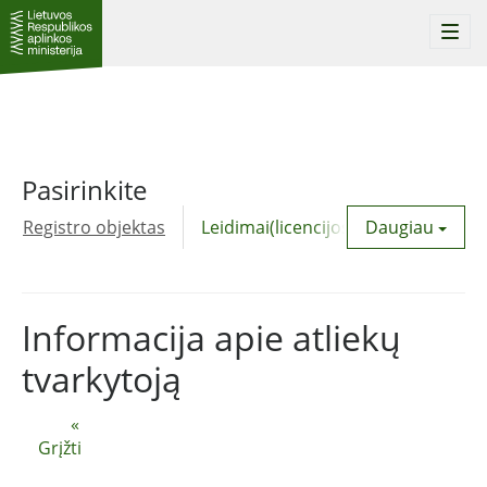
Togg
navi
Pasirinkite
Registro objektas
Leidimai(licencijos)
Daugiau
Komunalinė
Informacija apie atliekų
tvarkytoją
«
Grįžti