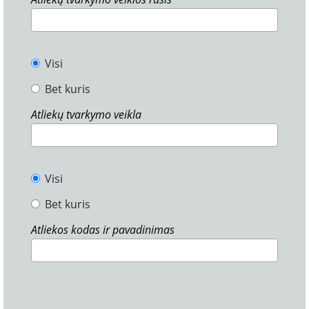
Visi
Bet kuris
Atliekų tvarkymo veikla
Visi
Bet kuris
Atliekos kodas ir pavadinimas