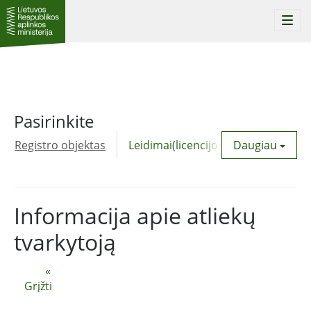
Togg
navi
Pasirinkite
Registro objektas
Leidimai(licencijos)
Daugiau
Komunalinė
Informacija apie atliekų
tvarkytoją
«
Grįžti