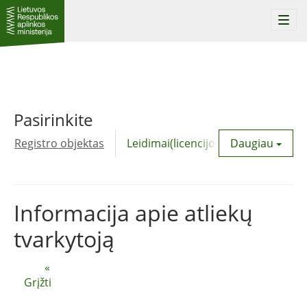
Togg
navi
Pasirinkite
Registro objektas
Leidimai(licencijos)
Daugiau
Komunalinė
Informacija apie atliekų
tvarkytoją
«
Grįžti