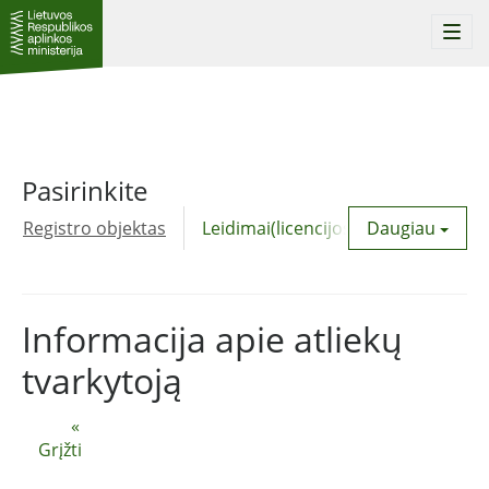
Togg
navi
Pasirinkite
Registro objektas
Leidimai(licencijos)
Daugiau
Komunalinė
Informacija apie atliekų
tvarkytoją
«
Grįžti