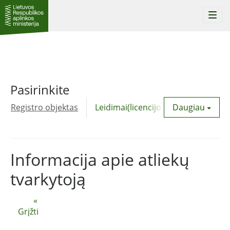
Togg
navi
Pasirinkite
Registro objektas
Leidimai(licencijos)
Daugiau
Komunalinė
Informacija apie atliekų
tvarkytoją
«
Grįžti