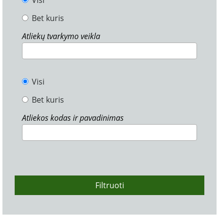
Visi
Bet kuris
Atliekų tvarkymo veikla
Visi
Bet kuris
Atliekos kodas ir pavadinimas
Filtruoti