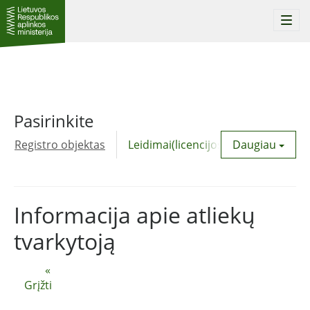
Togg
navi
Pasirinkite
Registro objektas
Leidimai(licencijos)
Daugiau
Komunalinė
Informacija apie atliekų
tvarkytoją
«
Grįžti