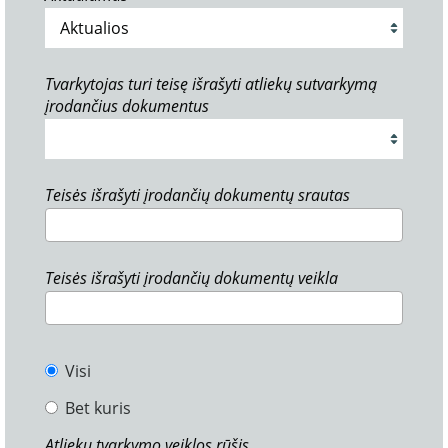
Tvarkytojas turi teisę išrašyti atliekų sutvarkymą
įrodančius dokumentus
Teisės išrašyti įrodančių dokumentų srautas
Teisės išrašyti įrodančių dokumentų veikla
Visi
Bet kuris
Atliekų tvarkymo veiklos rūšis