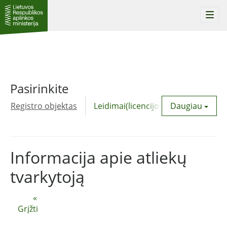
Togg
navi
Pasirinkite
Registro objektas
Leidimai(licencijos)
Daugiau
Komunalinė
Informacija apie atliekų
tvarkytoją
«
Grįžti