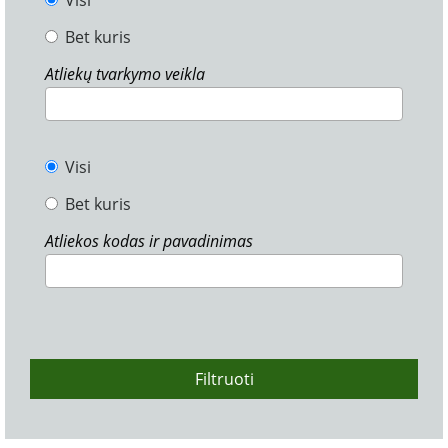
Visi
Bet kuris
Atliekų tvarkymo veikla
Visi
Bet kuris
Atliekos kodas ir pavadinimas
Filtruoti