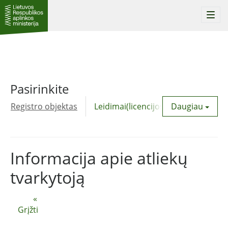
Togg
navi
Pasirinkite
Registro objektas
Leidimai(licencijos)
Daugiau
Komunalinė
Informacija apie atliekų
tvarkytoją
«
Grįžti