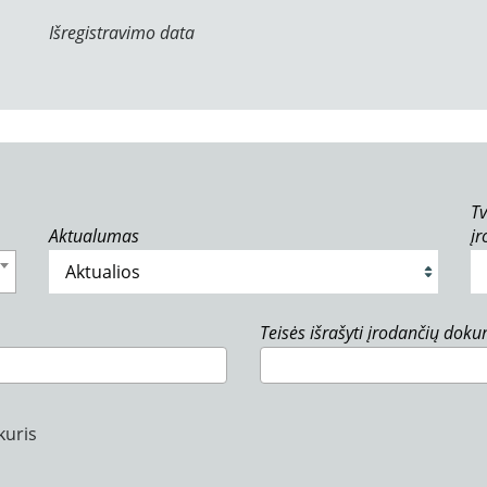
Išregistravimo data
Tv
Aktualumas
į
Teisės išrašyti įrodančių dok
kuris