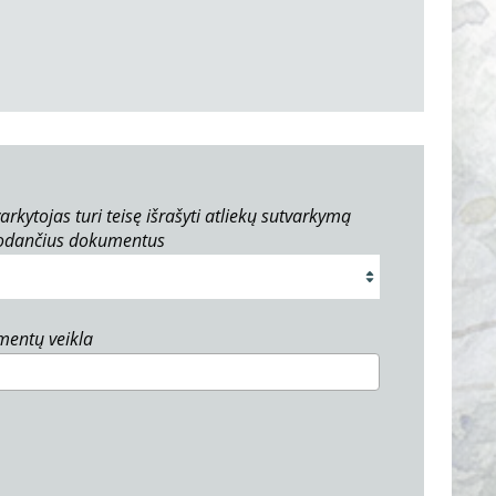
arkytojas turi teisę išrašyti atliekų sutvarkymą
rodančius dokumentus
umentų veikla