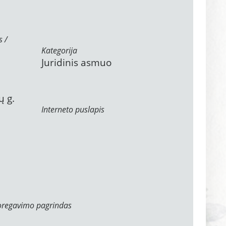
s /
Kategorija
Juridinis asmuo
ų g.
Interneto puslapis
oregavimo pagrindas