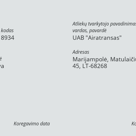
Atliekų tvarkytojo pavadinima
 kodas
vardas, pavardė
18934
UAB "Airatransas"
Adresas
ė
Marijampolė, Matulaiči
va
45, LT-68268
Koregavimo data
K