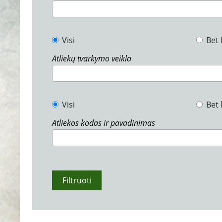
Visi
Bet 
Atliekų tvarkymo veikla
Visi
Bet 
Atliekos kodas ir pavadinimas
Filtruoti