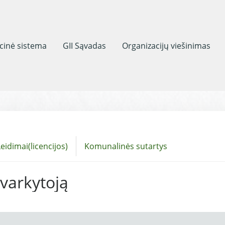
acinė sistema
GII Sąvadas
Organizacijų viešinimas
eidimai(licencijos)
Komunalinės sutartys
tvarkytoją