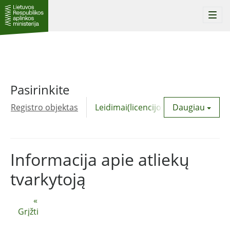
Togg
navi
Pasirinkite
Registro objektas
Leidimai(licencijos)
Daugiau
Komunalinė
Informacija apie atliekų
tvarkytoją
«
Grįžti