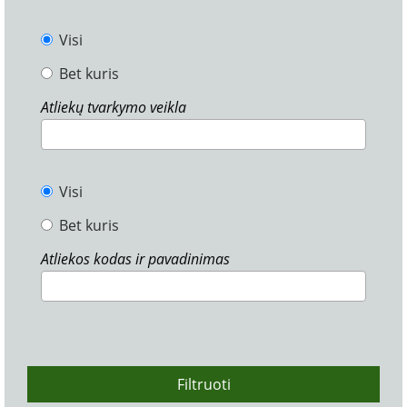
Visi
Bet kuris
Atliekų tvarkymo veikla
Visi
Bet kuris
Atliekos kodas ir pavadinimas
Filtruoti