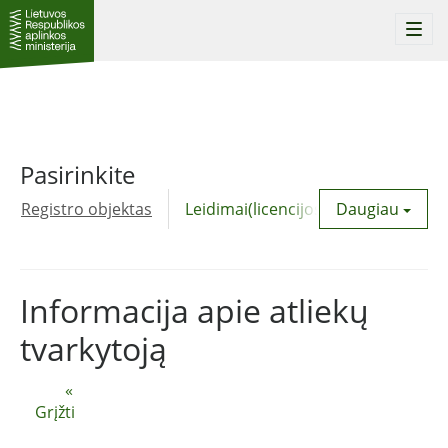
Togg
navi
Pasirinkite
Registro objektas
Leidimai(licencijos)
Daugiau
Komunalinė
Informacija apie atliekų
tvarkytoją
«
Grįžti