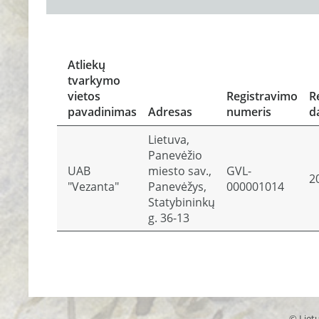
Atliekų
tvarkymo
vietos
Registravimo
R
pavadinimas
Adresas
numeris
d
Lietuva,
Panevėžio
UAB
miesto sav.,
GVL-
2
"Vezanta"
Panevėžys,
000001014
Statybininkų
g. 36-13
© Lietu