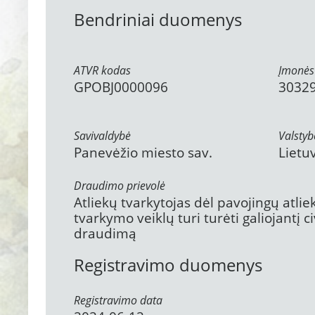
Bendriniai duomenys
ATVR kodas
Įmonės
GPOBJ0000096
3032
Savivaldybė
Valstyb
Panevėžio miesto sav.
Lietu
Draudimo prievolė
Atliekų tvarkytojas dėl pavojingų atli
tvarkymo veiklų turi turėti galiojantį 
draudimą
Registravimo duomenys
Registravimo data