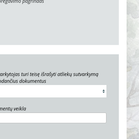
oregavimo pagrindas
arkytojas turi teisę išrašyti atliekų sutvarkymą
rodančius dokumentus
umentų veikla