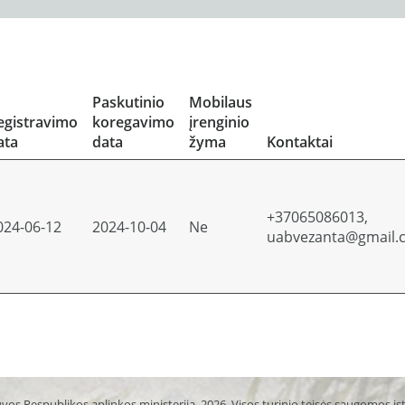
Paskutinio
Mobilaus
egistravimo
koregavimo
įrenginio
ata
data
žyma
Kontaktai
+37065086013,
024-06-12
2024-10-04
Ne
uabvezanta@gmail.
vos Respublikos aplinkos ministerija, 2026. Visos turinio teisės saugomos į