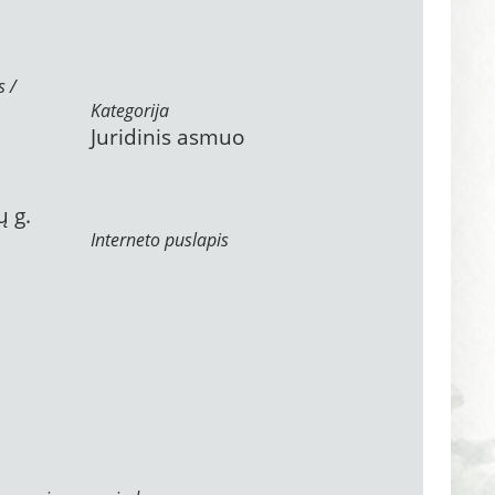
s /
Kategorija
Juridinis asmuo
ų g.
Interneto puslapis