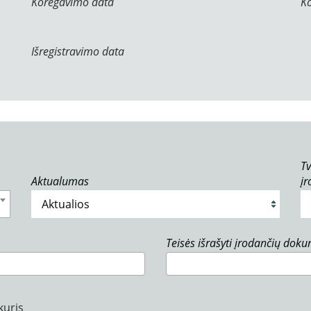
Koregavimo data
K
Išregistravimo data
Tv
Aktualumas
į
Teisės išrašyti įrodančių dok
kuris