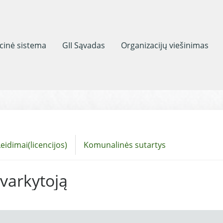
acinė sistema
GII Sąvadas
Organizacijų viešinimas
eidimai(licencijos)
Komunalinės sutartys
tvarkytoją