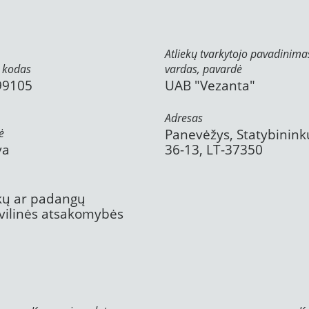
Atliekų tvarkytojo pavadinima
 kodas
vardas, pavardė
99105
UAB "Vezanta"
Adresas
ė
Panevėžys, Statybinink
va
36-13, LT-37350
ekų ar padangų
civilinės atsakomybės