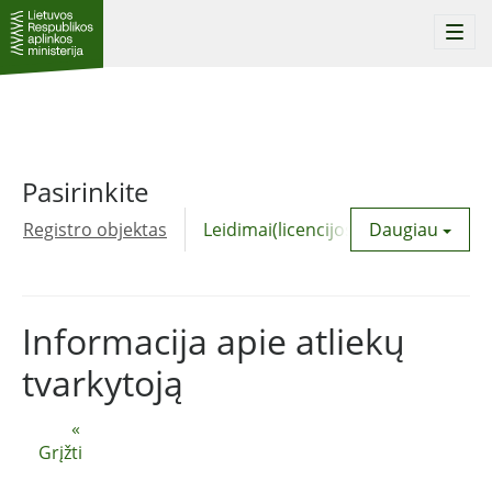
Togg
navi
Pasirinkite
Registro objektas
Leidimai(licencijos)
Daugiau
Komunalinė
Informacija apie atliekų
tvarkytoją
«
Grįžti