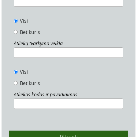
Visi
Bet kuris
Atliekų tvarkymo veikla
Visi
Bet kuris
Atliekos kodas ir pavadinimas
Filtruoti