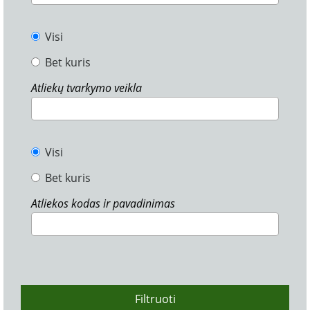
Visi
Bet kuris
Atliekų tvarkymo veikla
Visi
Bet kuris
Atliekos kodas ir pavadinimas
Filtruoti