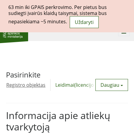
63
min iki GPAIS perkrovimo. Per pietus bus
sudiegti įvairūs klaidų taisymai, sistema bus
nepasiekiama ~5 minutes.
Uždaryti
Togg
navi
Pasirinkite
Registro objektas
Leidimai(licencijos)
Daugiau
Komunalinė
Informacija apie atliekų
tvarkytoją