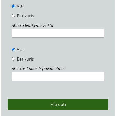
Visi
Bet kuris
Atliekų tvarkymo veikla
Visi
Bet kuris
Atliekos kodas ir pavadinimas
Filtruoti