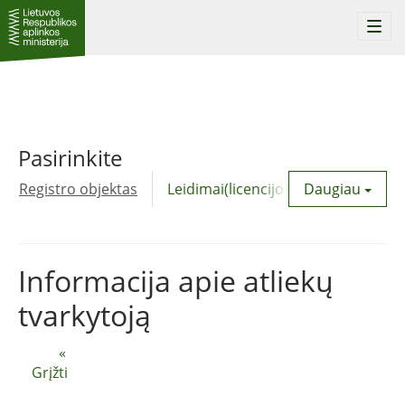
Togg
navi
Pasirinkite
Registro objektas
Leidimai(licencijos)
Daugiau
Komunalinė
Informacija apie atliekų
tvarkytoją
«
Grįžti