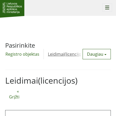
Togg
navi
Pasirinkite
Registro objektas
Leidimai(licencijos)
Daugiau
Komunalinė
Leidimai(licencijos)
«
Grįžti