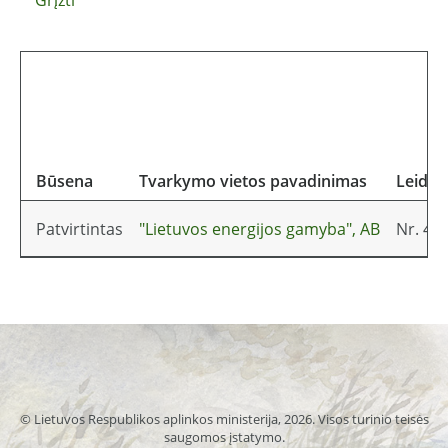
Būsena
Tvarkymo vietos pavadinimas
Leidim
Patvirtintas
"Lietuvos energijos gamyba", AB
Nr. 4.
© Lietuvos Respublikos aplinkos ministerija, 2026. Visos turinio teisės
saugomos įstatymo.