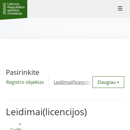
Togg
navi
Pasirinkite
Registro objektas
Leidimai(licencijos)
Daugiau
Komunalinė
Leidimai(licencijos)
«
Grįžti