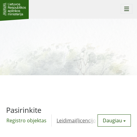
Togg
navi
Pasirinkite
Registro objektas
Leidimai(licencijos)
Daugiau
Komunalinė