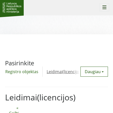
Togg
navi
Pasirinkite
Registro objektas
Leidimai(licencijos)
Daugiau
Komunalinė
Leidimai(licencijos)
«