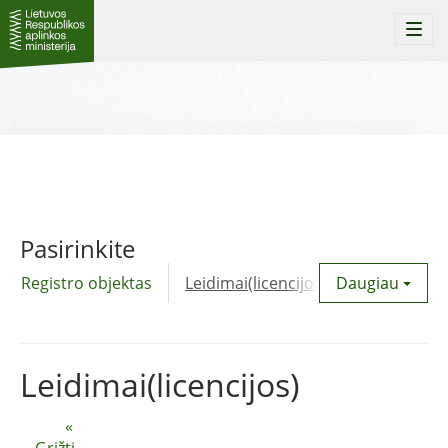
Togg
navi
Pasirinkite
Registro objektas
Leidimai(licencijos)
Daugiau
Komunalinė
Leidimai(licencijos)
«
Grįžti