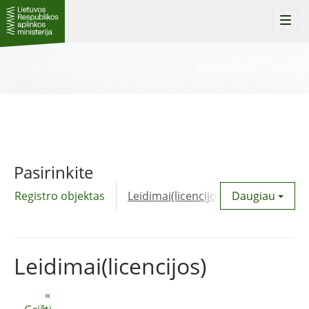
Togg
navi
Pasirinkite
Registro objektas
Leidimai(licencijos)
Daugiau
Komunalinė
Leidimai(licencijos)
«