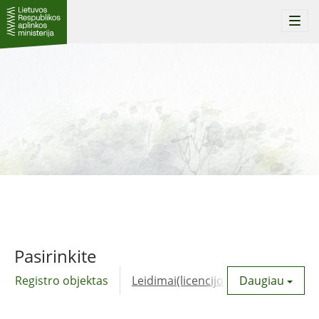
Togg
navi
Pasirinkite
Registro objektas
Leidimai(licencijos)
Daugiau
Komunalinė