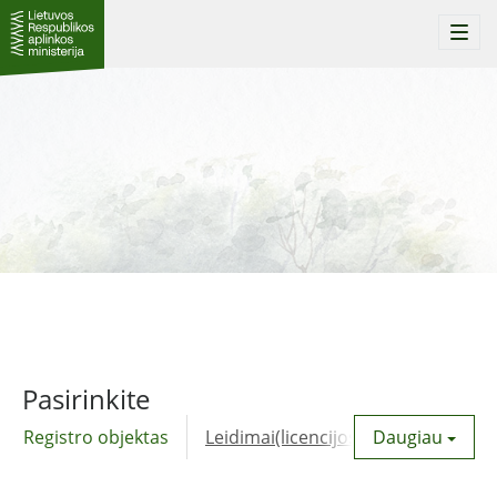
Togg
navi
Pasirinkite
Registro objektas
Leidimai(licencijos)
Daugiau
Komunalinė