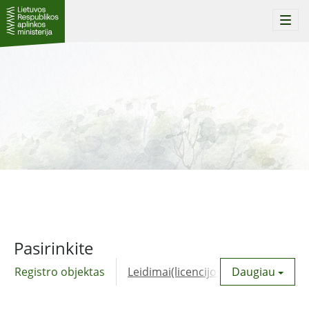
Togg
navi
Pasirinkite
Registro objektas
Leidimai(licencijos)
Daugiau
Komunalinė