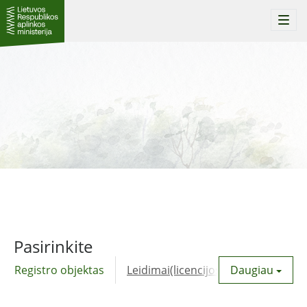
Togg
navi
Pasirinkite
Registro objektas
Leidimai(licencijos)
Daugiau
Komunalinė