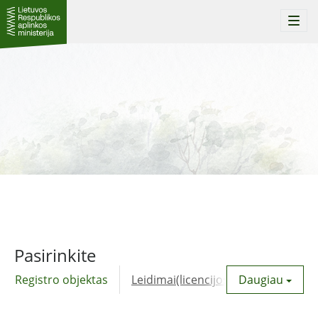
Togg
navi
Pasirinkite
Registro objektas
Leidimai(licencijos)
Daugiau
Komunalinė