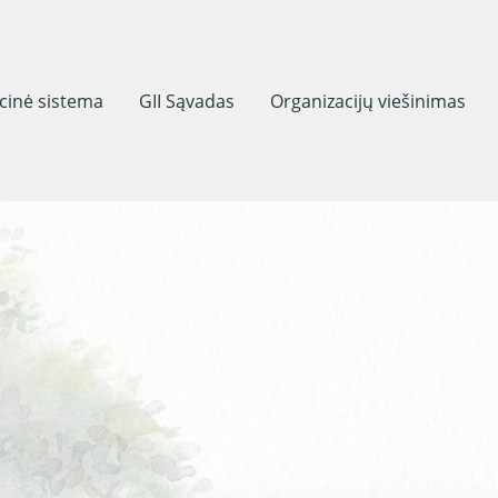
acinė sistema
GII Sąvadas
Organizacijų viešinimas