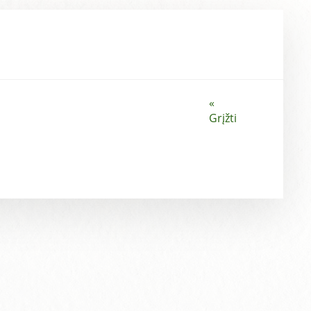
«
Grįžti