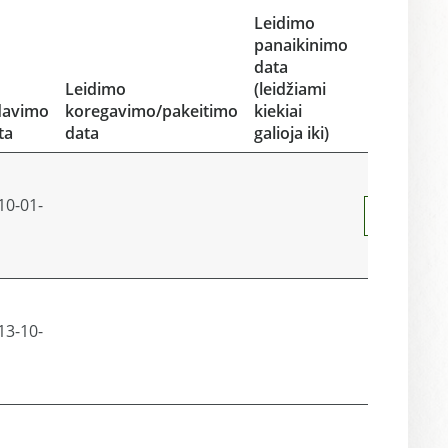
Leidimo
panaikinimo
data
Leidimo
(leidžiami
davimo
koregavimo/pakeitimo
kiekiai
ta
data
galioja iki)
10-01-
Peržiūrėt
13-10-