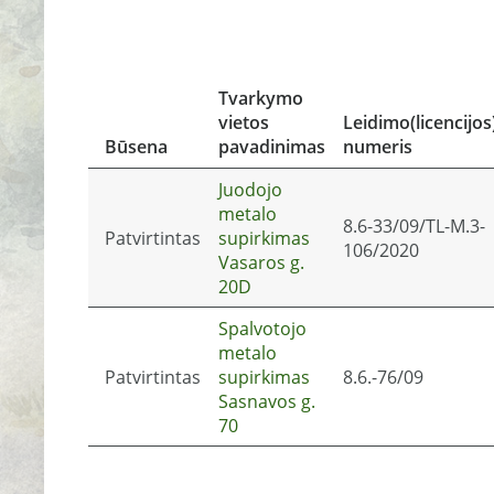
Tvarkymo
vietos
Leidimo(licencijos
Būsena
pavadinimas
numeris
Juodojo
metalo
8.6-33/09/TL-M.3-
Patvirtintas
supirkimas
106/2020
Vasaros g.
20D
Spalvotojo
metalo
Patvirtintas
supirkimas
8.6.-76/09
Sasnavos g.
70