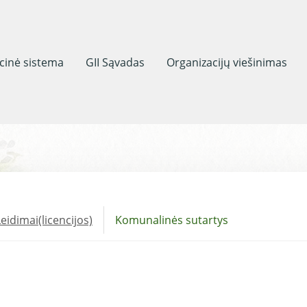
acinė sistema
GII Sąvadas
Organizacijų viešinimas
eidimai(licencijos)
Komunalinės sutartys