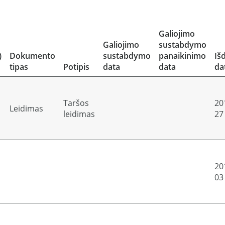
Galiojimo
Galiojimo
sustabdymo
)
Dokumento
sustabdymo
panaikinimo
Iš
tipas
Potipis
data
data
da
Taršos
20
Leidimas
leidimas
27
20
03