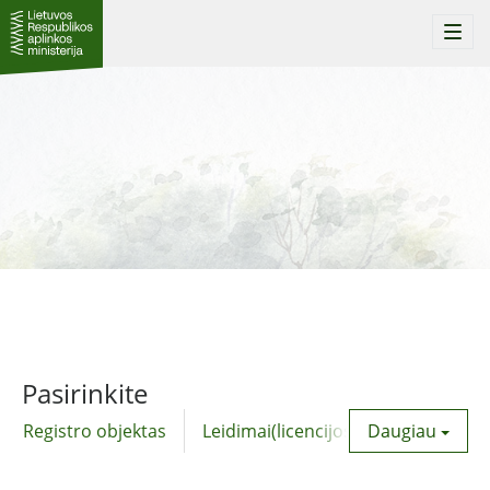
Togg
navi
Pasirinkite
Registro objektas
Leidimai(licencijos)
Daugiau
Komunalinė